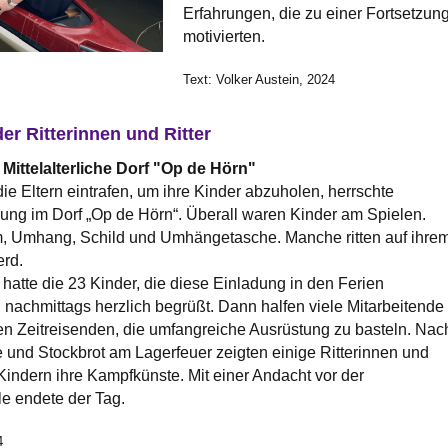
Erfahrungen, die zu einer Fortsetzun
motivierten.
Text: Volker Austein, 2024
der Ritterinnen und Ritter
Mittelalterliche Dorf "Op de Hörn"
e Eltern eintrafen, um ihre Kinder abzuholen, herrschte
ng im Dorf „Op de Hörn“. Überall waren Kinder am Spielen.
m, Umhang, Schild und Umhängetasche. Manche ritten auf ihre
rd.
atte die 23 Kinder, die diese Einladung in den Ferien
achmittags herzlich begrüßt. Dann halfen viele Mitarbeitende
n Zeitreisenden, die umfangreiche Ausrüstung zu basteln. Nac
 und Stockbrot am Lagerfeuer zeigten einige Ritterinnen und
 Kindern ihre Kampfkünste. Mit einer Andacht vor der
e endete der Tag.
4