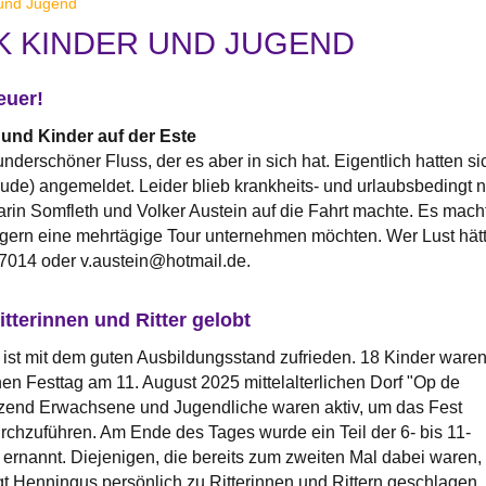
 und Jugend
K KINDER UND JUGEND
euer!
 und Kinder auf der Este
underschöner Fluss, der es aber in sich hat. Eigentlich hatten s
ehude) angemeldet. Leider blieb krankheits- und urlaubsbedingt 
arin Somfleth und Volker Austein auf die Fahrt machte. Es mac
rn eine mehrtägige Tour unternehmen möchten. Wer Lust hätte 
7014 oder v.austein@hotmail.de.
tterinnen und Ritter gelobt
ist mit dem guten Ausbildungsstand zufrieden. 18 Kinder ware
hen Festtag am 11. August 2025 mittelalterlichen Dorf "Op de
tzend Erwachsene und Jugendliche waren aktiv, um das Fest
rchzuführen. Am Ende des Tages wurde ein Teil der 6- bis 11-
ernannt. Diejenigen, die bereits zum zweiten Mal dabei waren,
 Henningus persönlich zu Ritterinnen und Rittern geschlagen.