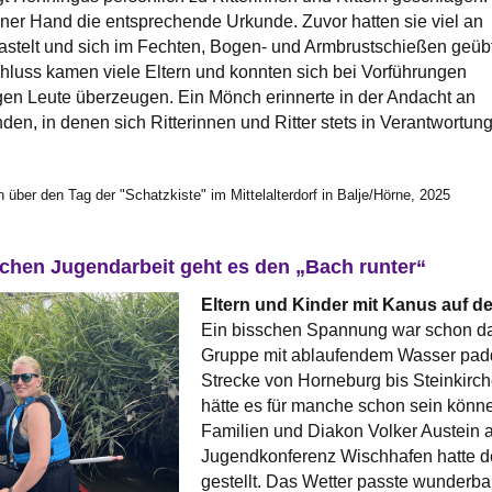
einer Hand die entsprechende Urkunde. Zuvor hatten sie viel an
astelt und sich im Fechten, Bogen- und Armbrustschießen geübt
hluss kamen viele Eltern und konnten sich bei Vorführungen
en Leute überzeugen. Ein Mönch erinnerte in der Andacht an
nden, in denen sich Ritterinnen und Ritter stets in Verantwortun
n über den Tag der "Schatzkiste" im Mittelalterdorf in Balje/Hörne, 2025
schen Jugendarbeit geht es den „Bach runter“
Eltern und Kinder mit Kanus auf d
Ein bisschen Spannung war schon da: 
Gruppe mit ablaufendem Wasser padde
Strecke von Horneburg bis Steinkirch
hätte es für manche schon sein könn
Familien und Diakon Volker Austein a
Jugendkonferenz Wischhafen hatte de
gestellt. Das Wetter passte wunderba