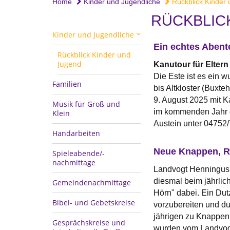
Home
Kinder und Jugendliche
Rückblick Kinder
RÜCKBLIC
Kinder und Jugendliche
Ein echtes Abent
Rückblick Kinder und
Jugend
Kanutour für Eltern
Die Este ist es ein w
Familien
bis Altkloster (Buxt
9. August 2025 mit K
Musik für Groß und
im kommenden Jahr ge
Klein
Austein unter 04752/
Handarbeiten
Neue Knappen, Ri
Spieleabende/-
nachmittage
Landvogt Henningus 
diesmal beim jährlic
Gemeindenachmittage
Hörn" dabei. Ein Du
Bibel- und Gebetskreise
vorzubereiten und du
jährigen zu Knappen 
Gesprächskreise und
wurden vom Landvogt