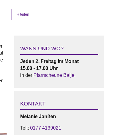
teilen
en
WANN UND WO?
al
ne
Jeden 2. Freitag im Monat
15.00 - 17.00 Uhr
in der
Pfarrscheune Balje
.
en
KONTAKT
Melanie
Janßen
Tel.:
0177 4139021