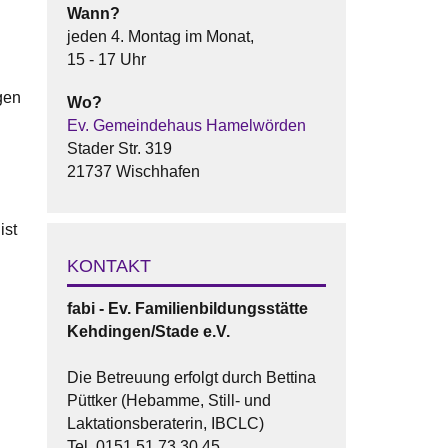
Wann?
jeden 4. Montag im Monat,
15 - 17 Uhr
gen
Wo?
Ev. Gemeindehaus Hamelwörden
Stader Str. 319
21737 Wischhafen
ist
KONTAKT
fabi - Ev. Familienbildungsstätte
Kehdingen/Stade e.V.
Die Betreuung erfolgt durch Bettina
Püttker (Hebamme, Still- und
Laktationsberaterin, IBCLC)
Tel. 0151 51 73 30 45