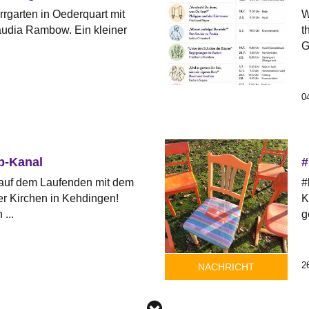
rrgarten in Oederquart mit
W
audia Rambow. Ein kleiner
t
G
0
p-Kanal
#
 auf dem Laufenden mit dem
#
r Kirchen in Kehdingen!
K
...
g
2
NACHRICHT